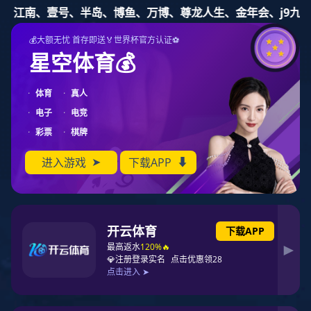
壹号娱乐
网站壹号娱乐
关于壹号娱乐
产品中心
选择壹号娱乐
让您更省心
行业应用
新闻资讯
联系壹号娱乐
壹号娱乐简介
生产基地
荣誉资质
专利证书
壹号娱乐团队
营销团队
Sales team