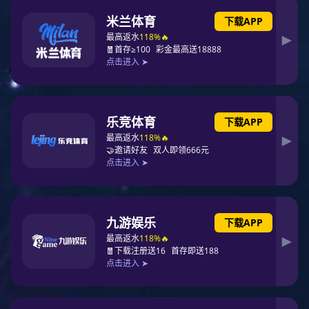
作为品质工程的倡导者之一，公司有机地将多种营销资源(方
案决议、技术服务、培训力量、管理方法等)与合作者进行有
效整合。其意义在于
共同致力于项目的开发与整合
壹号娱乐管业，近年来销售增长率持续第一，独创性的提出
技服、助销、制程方案解决“三位一体”的市场运营模式，使双
方在基于市场现实的基础上全面合作，获得长久而稳定的回