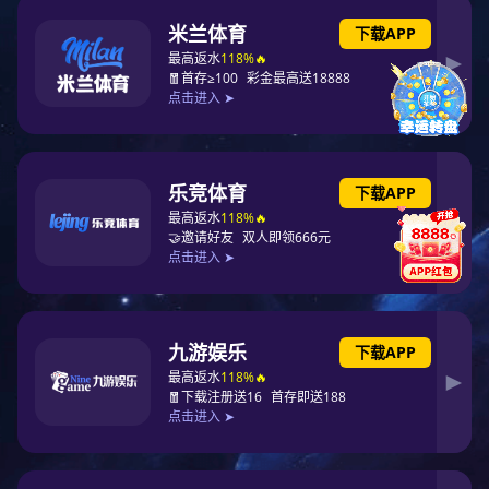
扫一扫 关注微信
手机扫一扫
Copyright © 2015-2021 壹号娱乐管业 All rights reserved.
壹号娱乐
产品中心
工装方案
联系壹号娱乐